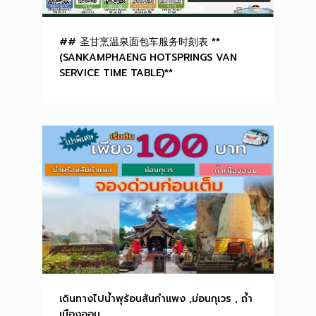
## 圣甘烹温泉面包车服务时刻表 **
(SANKAMPHAENG HOTSPRINGS VAN
SERVICE TIME TABLE)**
เดินทางไปน้ำพุร้อนสันกำแพง ,ม่อนกุเวร , ถ้ำ
เมืองออน