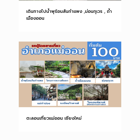
เดินทางไปน้ำพุร้อนสันกำแพง ,ม่อนกุเวร , ถ้ำ
เมืองออน
ตะลอนเที่ยวแม่ออน เชียงใหม่